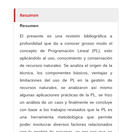
e
s
Resumen
/
a
Resumen
s
El presente es una revisión bibliográfica a
profundidad que da a conocer grosso modo el
concepto de Programación Lineal (PL), esto
aplicándolo al uso, conocimiento y conservación
de recursos naturales. Se analiza el origen de la
técnica, los componentes básicos, ventajas y
limitaciones del uso de PL en la gestión de
recursos naturales, se analizaron así mismo
algunas aplicaciones prácticas de la PL, se hizo
un análisis de un caso y finalmente se concluye
con base a los trabajos revisados que la PL es
una herramienta metodológica que permite
poder involucrar diversos factores relacionados
con la gestión de recursos, es por eso que se