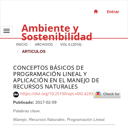
Salto rápido al contenido de la página
Navegación principal
Entrar
Contenido principal
Ambiente y
Barra lateral
Toggle navigation
Sostenibilidad
INICIO
ARCHIVOS
VOL 6 (2016)
ARTICULOS
CONCEPTOS BÁSICOS DE
Barra lateral del artículo
PROGRAMACIÓN LINEAL Y
APLICACIÓN EN EL MANEJO DE
RECURSOS NATURALES
https://doi.org/10.25100/ays.v0i0.4293
Publicado:
2017-02-09
Palabras clave:
Manejo
,
Recursos Naturales
,
Programación Lineal.