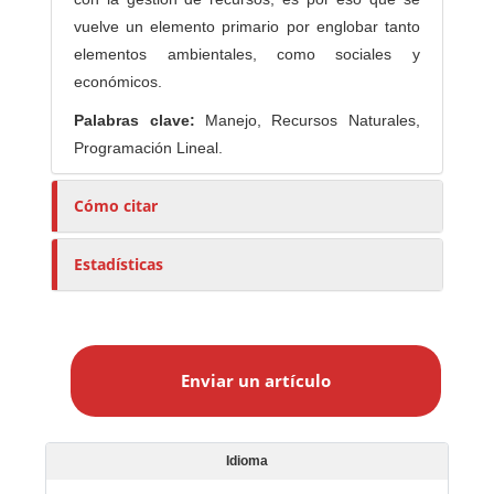
vuelve un elemento primario por englobar tanto
elementos ambientales, como sociales y
económicos.
Palabras clave:
Manejo, Recursos Naturales,
Programación Lineal.
Cómo citar
Estadísticas
E
n
Enviar un artículo
v
i
a
r
Idioma
u