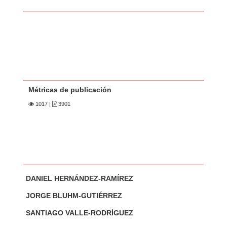
Métricas de publicación
1017
|
3901
Contenido principal del artículo
A
DANIEL HERNÁNDEZ-RAMÍREZ
u
t
JORGE BLUHM-GUTIÉRREZ
o
SANTIAGO VALLE-RODRÍGUEZ
r